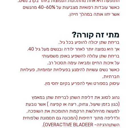
התופעה היא אחת מהתלונות הנפוצות ביותר בקרב נשים,
כאשר עובדות רפואיות מצביעות על 40-60% מהנשים
אשר יחוו אותה במהלך חייהן.
מתי זה קורה?
בריחת שתן יכולה להופיע בכל גיל,
אך היא נפוצה יותר לאחר ילודה ובנשים מעל גיל 40.
בריחת שתן עלולה להשפיע באופן משמעותי
על איכות החיים ומביאה עימה תסכול רב,
כאשר נשים עשויות להימנע בפעילויות יומיומיות, פעילויות
חברתיות,
עיסוק בספורט ואף להפריע בקיום יחסי מין.
נהוג לסווג את דליפת השתן לבריחת שתן במאמץ
(כגון בזמן שיעול, צחוק, ריצה או קפיצה ) אשר נובעת
למעשה מהיחלשות הרקמות התומכות את השופכה,
ולדליפה מתוך דחיפות (המכונה גם תסמונת שלפוחית
השתןהרגיזה- OVERACTIVE BLADEER).