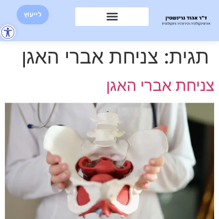
לייעוץ
פת
סר
תגית:
צניחת אברי האגן
נגי
צניחת אברי האגן