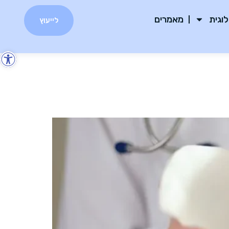
לוגית
מאמרים
לייעוץ
פת
סר
נגי