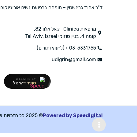
ד"ר אהוד גרינשטין – מומחה ברפואת נשים אורוגינקולוג
מרפאות Clinica- יגאל אלון 82,
קומה 4, בניין סוזוקי Tel Aviv, Israel
03-5331755 < (לייעוץ ותורים)
udigrin@gmail.com
WEBSITE BY
ספיד דיגיטל
Powered by Speedigital
© 2025 כל הזכויות שמורות ד״ר אהוד גרינשטין.