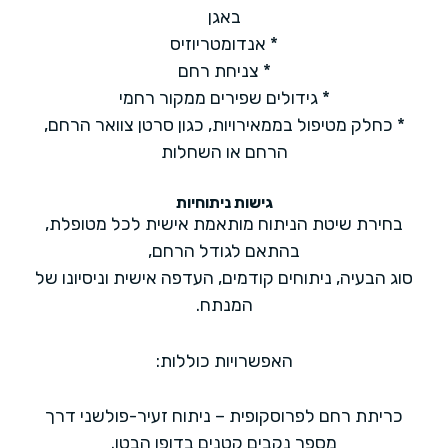
באגן
* אנדומטריוזיס
* צניחת רחם
* גידולים שפירים ממקור רחמי
* כחלק מטיפול בממאירויות, כגון סרטן צוואר הרחם,
הרחם או השחלות
גישות ניתוחיות
בחירת שיטת הניתוח מותאמת אישית לכל מטופלת,
בהתאם לגודל הרחם,
סוג הבעיה, ניתוחים קודמים, העדפה אישית וניסיונו של
המנתח.
האפשרויות כוללות:
כריתת רחם לפרוסקופית – ניתוח זעיר-פולשני דרך
מספר נקבים קטנים בדופן הבטן.